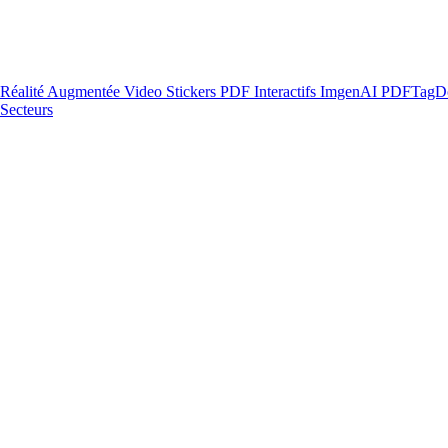
Réalité Augmentée
Video Stickers
PDF Interactifs
ImgenAI
PDFTagD
Secteurs