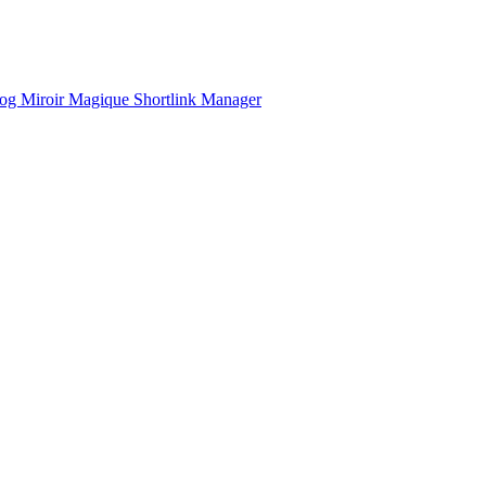
og
Miroir Magique
Shortlink Manager