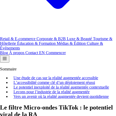
Retail & E-commerce
Corporate & B2B
Luxe & Beauté
Tourisme &
Hôtellerie
Éducation & Formation
Médias & Édition
Culture &
Événements
Blog
À propos
Contact
EN
Commencer
Sommaire
Une étude de cas sur la réalité augmentée accessible
L’accessibilité comme clé d’un déploiement réussi
Le potentiel inexploité de la réalité augmentée contextuelle
Leçons pour l’industrie de la réalité augmentée
Vers un avenir où la réalité augmentée devient quotidienne
Le filtre Micro-ondes TikTok : le potentiel
viral de la RA