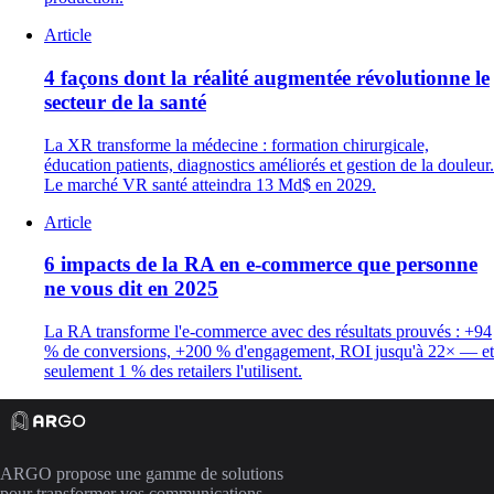
Article
4 façons dont la réalité augmentée révolutionne le
secteur de la santé
La XR transforme la médecine : formation chirurgicale,
éducation patients, diagnostics améliorés et gestion de la douleur.
Le marché VR santé atteindra 13 Md$ en 2029.
Article
6 impacts de la RA en e-commerce que personne
ne vous dit en 2025
La RA transforme l'e-commerce avec des résultats prouvés : +94
% de conversions, +200 % d'engagement, ROI jusqu'à 22× — et
seulement 1 % des retailers l'utilisent.
ARGO propose une gamme de solutions
pour transformer vos communications