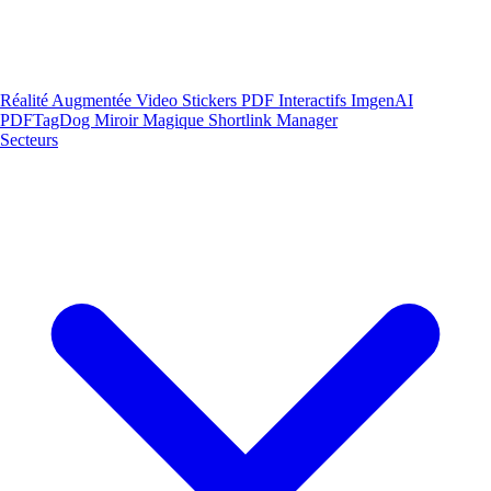
Réalité Augmentée
Video Stickers
PDF Interactifs
ImgenAI
PDFTagDog
Miroir Magique
Shortlink Manager
Secteurs