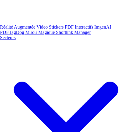
Réalité Augmentée
Video Stickers
PDF Interactifs
ImgenAI
PDFTagDog
Miroir Magique
Shortlink Manager
Secteurs