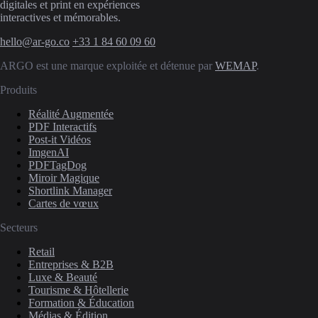
digitales et print en expériences
interactives et mémorables.
hello@ar-go.co
+33 1 84 60 09 60
ARGO est une marque exploitée et détenue par
WEMAP
.
Produits
Réalité Augmentée
PDF Interactifs
Post-it Vidéos
ImgenAI
PDFTagDog
Miroir Magique
Shortlink Manager
Cartes de vœux
Secteurs
Retail
Entreprises & B2B
Luxe & Beauté
Tourisme & Hôtellerie
Formation & Éducation
Médias & Édition