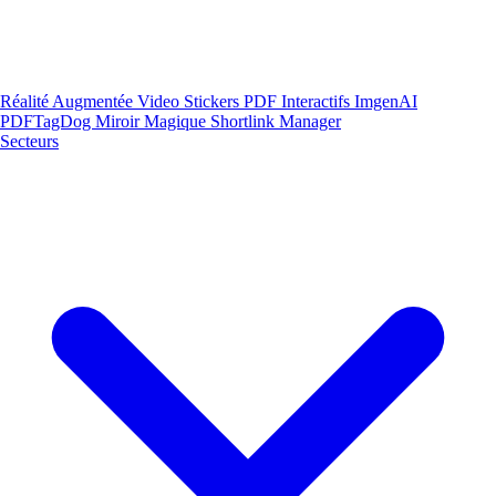
Réalité Augmentée
Video Stickers
PDF Interactifs
ImgenAI
PDFTagDog
Miroir Magique
Shortlink Manager
Secteurs