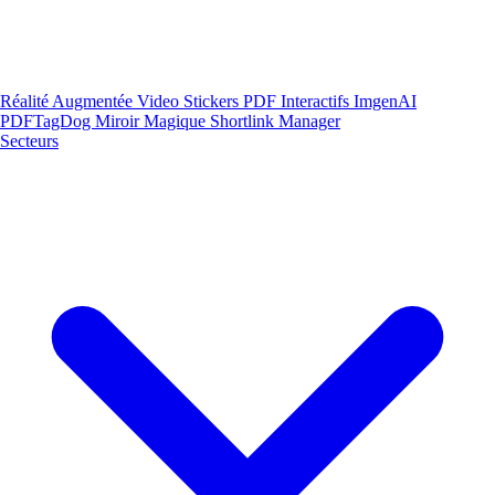
Réalité Augmentée
Video Stickers
PDF Interactifs
ImgenAI
PDFTagDog
Miroir Magique
Shortlink Manager
Secteurs