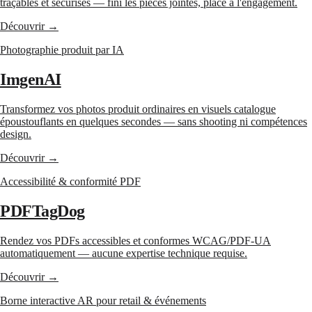
traçables et sécurisés — fini les pièces jointes, place à l'engagement.
Découvrir →
Photographie produit par IA
ImgenAI
Transformez vos photos produit ordinaires en visuels catalogue
époustouflants en quelques secondes — sans shooting ni compétences
design.
Découvrir →
Accessibilité & conformité PDF
PDFTagDog
Rendez vos PDFs accessibles et conformes WCAG/PDF-UA
automatiquement — aucune expertise technique requise.
Découvrir →
Borne interactive AR pour retail & événements