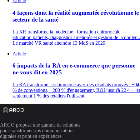
Article
4 façons dont la réalité augmentée révolutionne le
secteur de la santé
La XR transforme la médecine : formation chirurgicale,
éducation patients, diagnostics améliorés et gestion de la douleur.
Le marché VR santé atteindra 13 Md$ en 2029.
Article
6 impacts de la RA en e-commerce que personne
ne vous dit en 2025
La RA transforme l'e-commerce avec des résultats prouvés : +94
% de conversions, +200 % d'engagement, ROI jusqu'à 22× — et
seulement 1 % des retailers l'utilisent.
ARGO propose une gamme de solutions
pour transformer vos communications
digitales et print en expériences