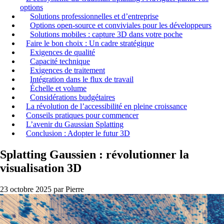
options
Solutions professionnelles et d’entreprise
Options open-source et conviviales pour les développeurs
Solutions mobiles : capture 3D dans votre poche
Faire le bon choix : Un cadre stratégique
Exigences de qualité
Capacité technique
Exigences de traitement
Intégration dans le flux de travail
Échelle et volume
Considérations budgétaires
La révolution de l’accessibilité en pleine croissance
Conseils pratiques pour commencer
L’avenir du Gaussian Splatting
Conclusion : Adopter le futur 3D
Splatting Gaussien : révolutionner la
visualisation 3D
23 octobre 2025
par Pierre