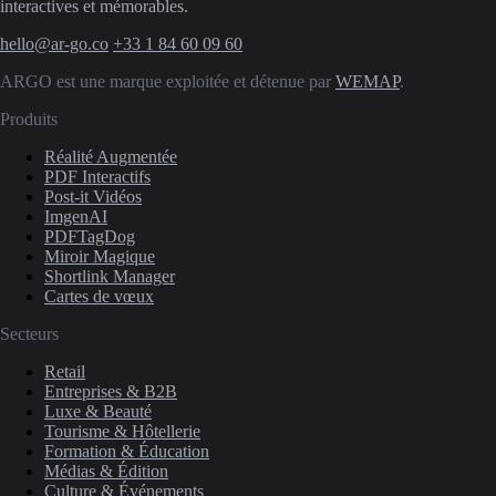
interactives et mémorables.
hello@ar-go.co
+33 1 84 60 09 60
ARGO est une marque exploitée et détenue par
WEMAP
.
Produits
Réalité Augmentée
PDF Interactifs
Post-it Vidéos
ImgenAI
PDFTagDog
Miroir Magique
Shortlink Manager
Cartes de vœux
Secteurs
Retail
Entreprises & B2B
Luxe & Beauté
Tourisme & Hôtellerie
Formation & Éducation
Médias & Édition
Culture & Événements