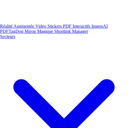
Réalité Augmentée
Video Stickers
PDF Interactifs
ImgenAI
PDFTagDog
Miroir Magique
Shortlink Manager
Secteurs