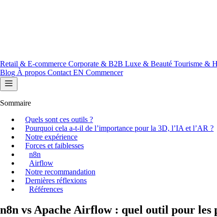
Retail & E-commerce
Corporate & B2B
Luxe & Beauté
Tourisme & H
Blog
À propos
Contact
EN
Commencer
Sommaire
Quels sont ces outils ?
Pourquoi cela a-t-il de l’importance pour la 3D, l’IA et l’AR ?
Notre expérience
Forces et faiblesses
n8n
Airflow
Notre recommandation
Dernières réflexions
Références
n8n vs Apache Airflow : quel outil pour les 