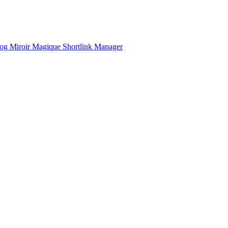
og
Miroir Magique
Shortlink Manager