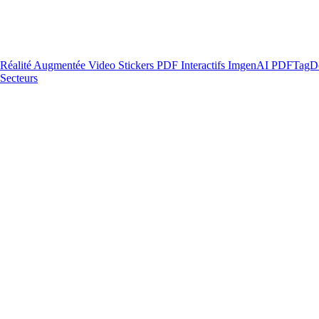
Réalité Augmentée
Video Stickers
PDF Interactifs
ImgenAI
PDFTagD
Secteurs