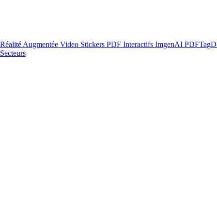
Réalité Augmentée
Video Stickers
PDF Interactifs
ImgenAI
PDFTagD
Secteurs