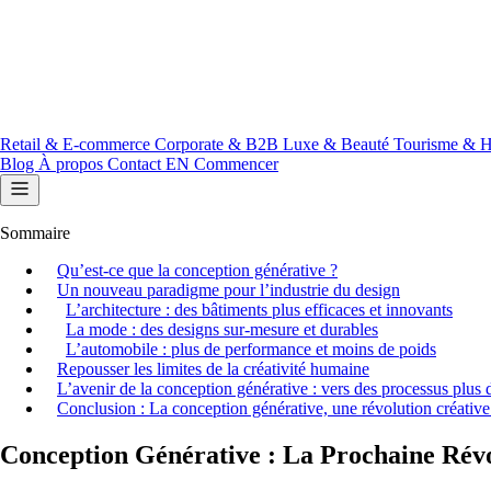
Retail & E-commerce
Corporate & B2B
Luxe & Beauté
Tourisme & H
Blog
À propos
Contact
EN
Commencer
Sommaire
Qu’est-ce que la conception générative ?
Un nouveau paradigme pour l’industrie du design
L’architecture : des bâtiments plus efficaces et innovants
La mode : des designs sur-mesure et durables
L’automobile : plus de performance et moins de poids
Repousser les limites de la créativité humaine
L’avenir de la conception générative : vers des processus plus d
Conclusion : La conception générative, une révolution créative 
Conception Générative : La Prochaine Révol