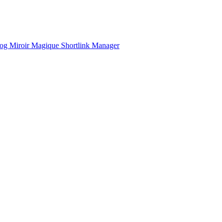
og
Miroir Magique
Shortlink Manager