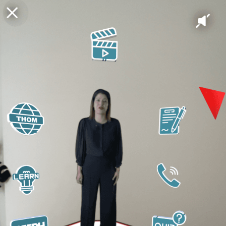
Tourisme & Hôtellerie
Formation & Éducation
Médias & Édition
Culture & Événements
Entreprise
À propos
Projets
Blog
Contact
Légal
Politique de confidentialité
Politique de cookies
Conditions générales
© 2026 ARGO. Tous droits réservés.
Retour en haut ↑