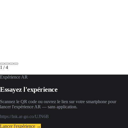
1
/
4
Expérience AR
Essayez l'expérience
Scannez le QR code ou ouvrez le lien sur votre smartphone pour
lancer l'expérience AR — sans application.
https://lnk.ar-go.co/UJN6B
Lancer l'expérience →