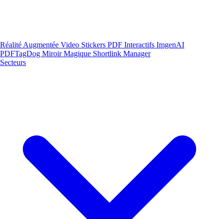
Réalité Augmentée
Video Stickers
PDF Interactifs
ImgenAI
PDFTagDog
Miroir Magique
Shortlink Manager
Secteurs