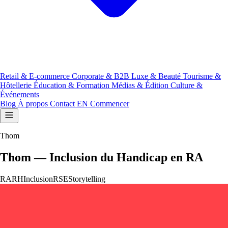
Retail & E-commerce
Corporate & B2B
Luxe & Beauté
Tourisme &
Hôtellerie
Éducation & Formation
Médias & Édition
Culture &
Événements
Blog
À propos
Contact
EN
Commencer
Thom
Thom — Inclusion du Handicap en RA
RA
RH
Inclusion
RSE
Storytelling