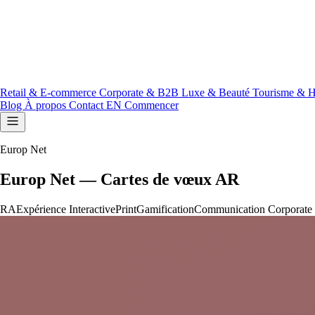
Retail & E-commerce
Corporate & B2B
Luxe & Beauté
Tourisme & H
Blog
À propos
Contact
EN
Commencer
Europ Net
Europ Net — Cartes de vœux AR
RA
Expérience Interactive
Print
Gamification
Communication Corporate