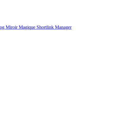
og
Miroir Magique
Shortlink Manager