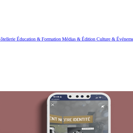
ôtellerie
Éducation & Formation
Médias & Édition
Culture & Événeme