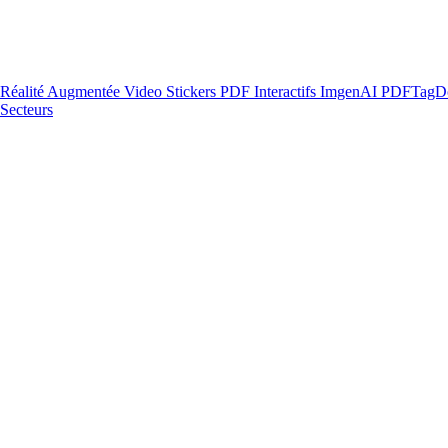
Réalité Augmentée
Video Stickers
PDF Interactifs
ImgenAI
PDFTagD
Secteurs